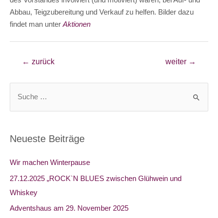
des Vorstandes involviert (und motiviert) waren, bei Auf- und
Abbau, Teigzubereitung und Verkauf zu helfen. Bilder dazu
findet man unter
Aktionen
Beitragsnavigation
←
zurück
weiter
→
S
u
c
h
Neueste Beiträge
e
n
Wir machen Winterpause
n
27.12.2025 „ROCK`N BLUES zwischen Glühwein und
a
Whiskey
c
Adventshaus am 29. November 2025
h