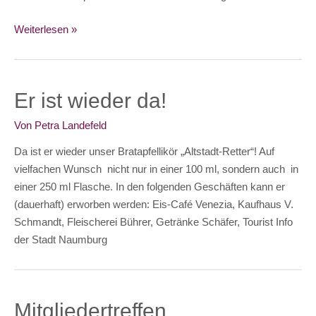
Das
Weiterlesen »
Handy
führt
durch
Er ist wieder da!
die
Altstadt
Von
Petra Landefeld
Da ist er wieder unser Bratapfellikör „Altstadt-Retter“! Auf
vielfachen Wunsch nicht nur in einer 100 ml, sondern auch in
einer 250 ml Flasche. In den folgenden Geschäften kann er
(dauerhaft) erworben werden: Eis-Café Venezia, Kaufhaus V.
Schmandt, Fleischerei Bührer, Getränke Schäfer, Tourist Info
der Stadt Naumburg
Mitgliedertreffen