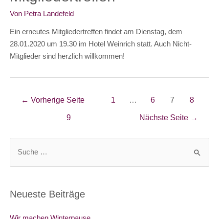
Von
Petra Landefeld
Ein erneutes Mitgliedertreffen findet am Dienstag, dem
28.01.2020 um 19.30 im Hotel Weinrich statt. Auch Nicht-
Mitglieder sind herzlich willkommen!
Beitragsnavigation
←
Vorherige Seite
1
…
6
7
8
9
Nächste Seite
→
S
u
c
h
Neueste Beiträge
e
n
Wir machen Winterpause