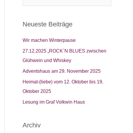
u
c
h
Neueste Beiträge
e
n
Wir machen Winterpause
n
27.12.2025 „ROCK`N BLUES zwischen
a
Glühwein und Whiskey
c
Adventshaus am 29. November 2025
h
Heimat-(liebe) vom 12. Oktober bis 19.
:
Oktober 2025​
Lesung im Graf Volkwin Haus
Archiv