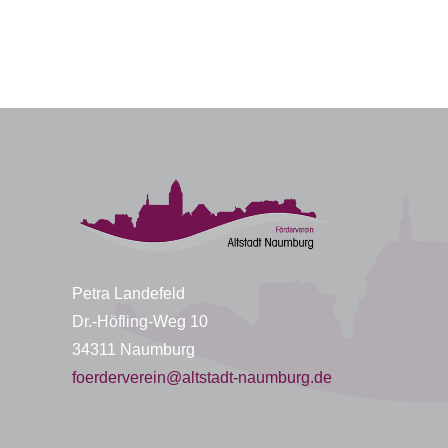
Petra Landefeld
Dr.-Höfling-Weg 10
34311 Naumburg
foerderverein@altstadt-naumburg.de