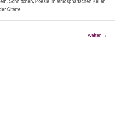
ein, Schnittchen, Poesie im atmosphärischen Keller
der Gitarre
weiter
→