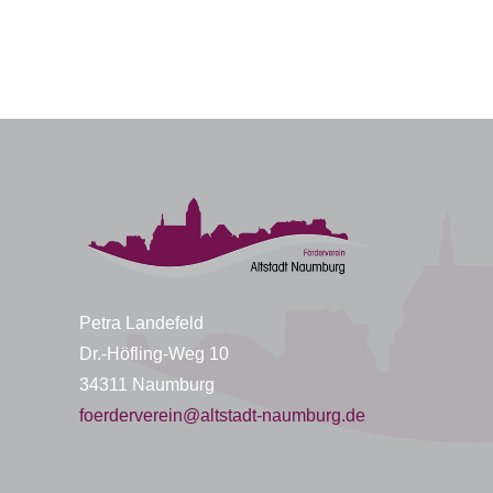
Petra Landefeld
Dr.-Höfling-Weg 10
34311 Naumburg
foerderverein@altstadt-naumburg.de