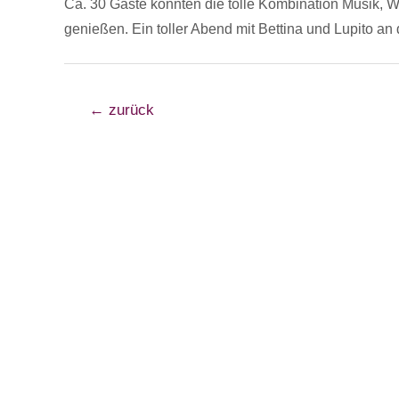
Ca. 30 Gäste konnten die tolle Kombination Musik, W
genießen. Ein toller Abend mit Bettina und Lupito an 
Beitragsnavigation
←
zurück