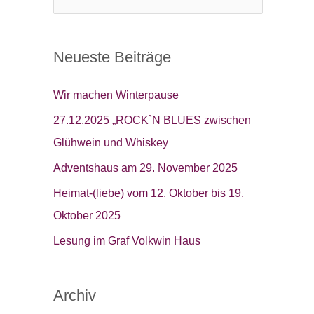
u
c
h
Neueste Beiträge
e
n
Wir machen Winterpause
n
27.12.2025 „ROCK`N BLUES zwischen
a
Glühwein und Whiskey
c
Adventshaus am 29. November 2025
h
Heimat-(liebe) vom 12. Oktober bis 19.
:
Oktober 2025​
Lesung im Graf Volkwin Haus
Archiv