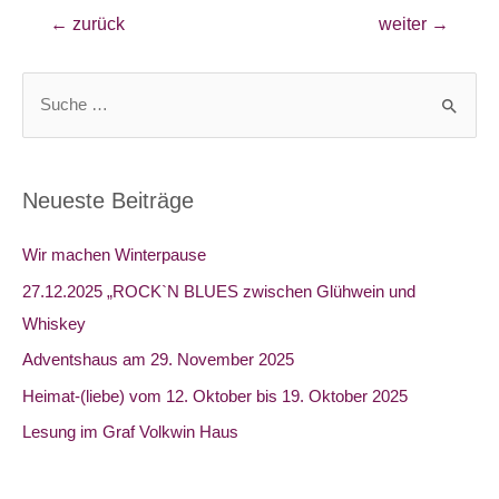
Beitragsnavigation
←
zurück
weiter
→
S
u
c
h
Neueste Beiträge
e
n
Wir machen Winterpause
n
27.12.2025 „ROCK`N BLUES zwischen Glühwein und
a
Whiskey
c
Adventshaus am 29. November 2025
h
Heimat-(liebe) vom 12. Oktober bis 19. Oktober 2025​
:
Lesung im Graf Volkwin Haus