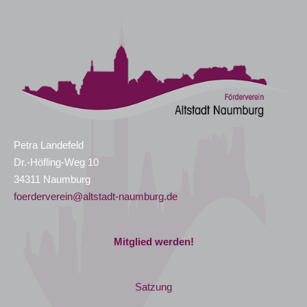
Petra Landefeld
Dr.-Höfling-Weg 10
34311 Naumburg
foerderverein@altstadt-naumburg.de
Mitglied werden!
Satzung